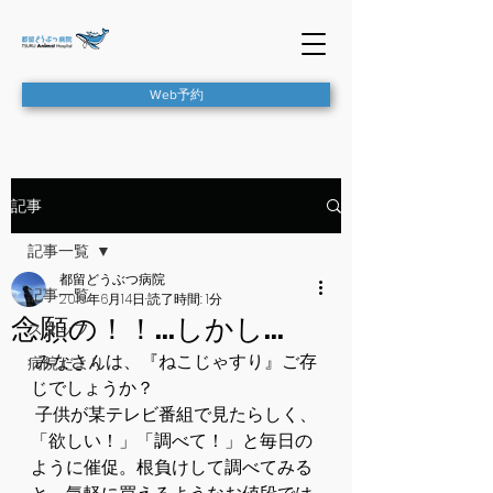
Web予約
記事
記事一覧
都留どうぶつ病院
記事一覧
2019年6月14日
読了時間: 1分
念願の！！…しかし…
スタッフ
 みなさんは、『ねこじゃすり』ご存
病院だより
じでしょうか？
 子供が某テレビ番組で見たらしく、
「欲しい！」「調べて！」と毎日の
ように催促。根負けして調べてみる