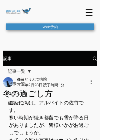
Web予約
記事
記事一覧
都留どうぶつ病院
記事一覧
2021年2月28日
読了時間: 1分
冬の過ごし方
スタッフ
こんにちは。アルバイトの佐竹で
病院だより
す。
寒い時期が続き都留でも雪が降る日
がありましたが、皆様いかがお過ご
しでしょうか。