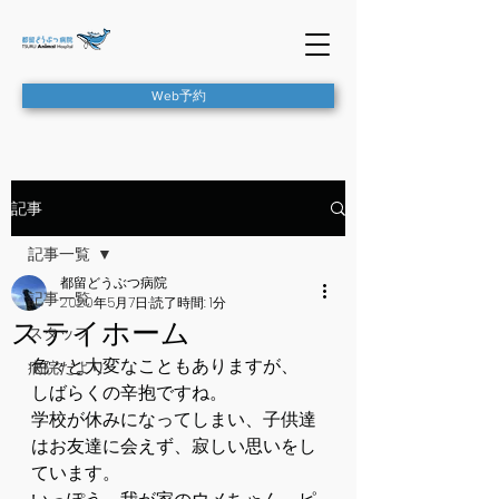
Web予約
記事
記事一覧
都留どうぶつ病院
記事一覧
2020年5月7日
読了時間: 1分
ステイホーム
スタッフ
色々と大変なこともありますが、
病院だより
しばらくの辛抱ですね。
学校が休みになってしまい、子供達
はお友達に会えず、寂しい思いをし
ています。