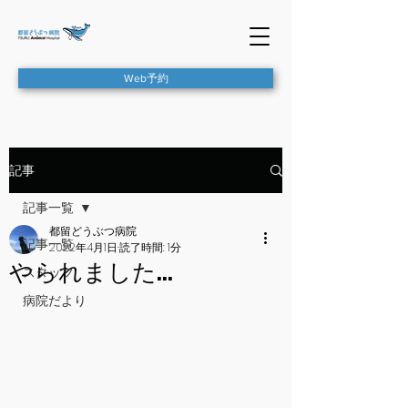
Web予約
記事
記事一覧
都留どうぶつ病院
記事一覧
2022年4月1日
読了時間: 1分
やられました…
スタッフ
病院だより